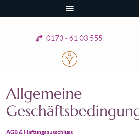
Zum
Inhalt
0173 - 61 03 555
springen
(Enter
drücken)
Allgemeine
Geschäftsbedingun
AGB & Haftungsausschluss