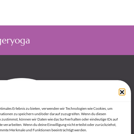
rgeryoga
Berufsverband für
Yogalehrer
ptimales Erlebnis zu bieten, verwenden wir Technologien wie Cookies, um
ationen zu speichern und/oder darauf zuzugreifen. Wenn du diesen
 zustimmst, können wir Daten wie das Surfverhalten oder eindeutige IDs auf
e verarbeiten. Wenn du deine Einwilligung nicht erteilst oder zurückziehst,
immte Merkmale und Funktionen beeinträchtigt werden.