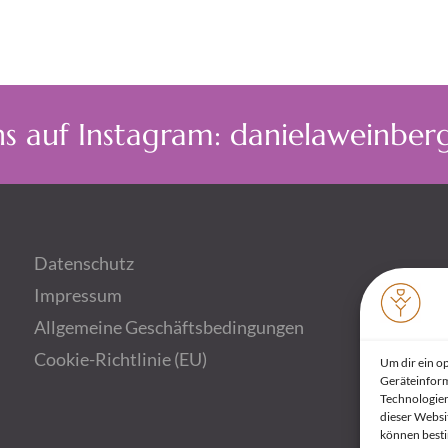
ns auf Instagram: danielaweinbe
Datenschutz
Impressum
Allgemeine Geschäftsbedingungen
Cookie-Richtlinie (EU)
Um dir ein o
Geräteinform
Technologien
dieser Websit
können best