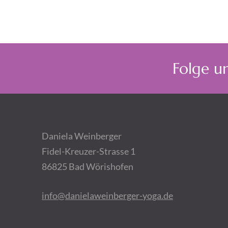
Folge u
Daniela Weinberger
Fidel-Kreuzer-Strasse 1
86825 Bad Wörishofen
info@danielaweinberger-yoga.de